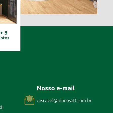
+ 3
fotos
Nosso e-mail
cascavel@planosaff.com.br
8h