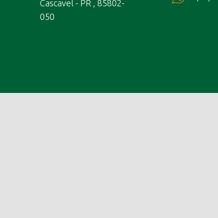
Cascavel - PR , 85802-
050