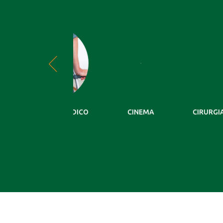
POIO ORTOPÉDICO
CINEMA
CIRURGIA VASC