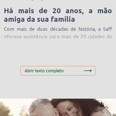
Há mais de 20 anos, a mão
amiga da sua família
Com mais de duas décadas de história, a Saff
oferece assistência para mais de 20 cidades do
oeste do Paraná. Com sede em Foz do Iguaçu,
Santa Terezinha de Itaipu, Medianeira, São
Miguel do Iguaçu e Cascavel
Cobertura 100% Funeral
Abrir texto completo