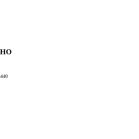
LHO
-440