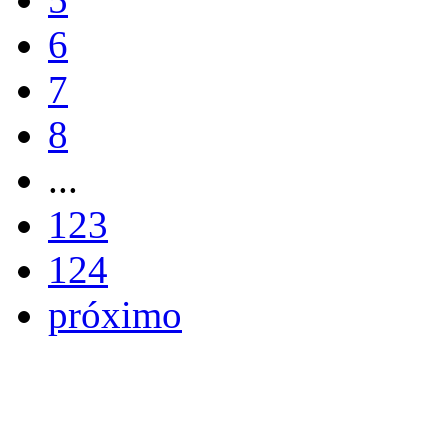
6
7
8
...
123
124
próximo