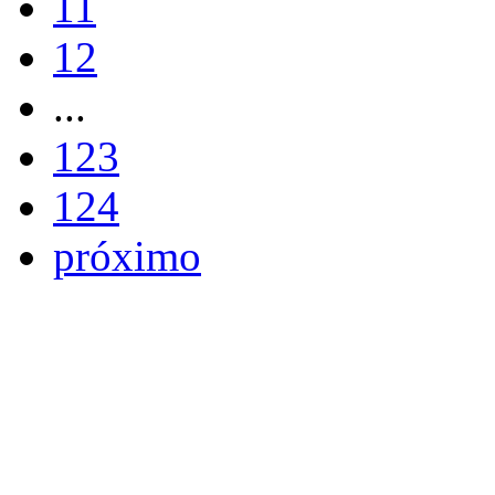
11
12
...
123
124
próximo